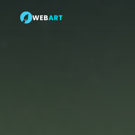
WEB
ART