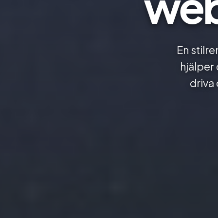
web
En stilre
hjälper
driva