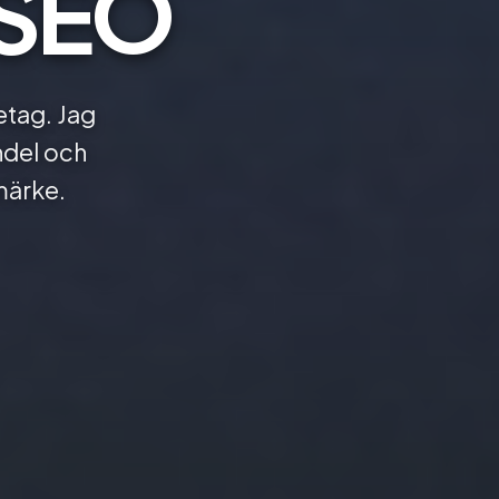
 SEO
retag. Jag
ndel och
märke.